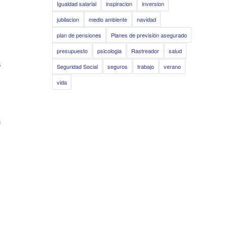
Igualdad salarial
inspiracion
inversion
jubilacion
medio ambiente
navidad
plan de pensiones
Planes de previsión asegurado
presupuesto
psicologia
Rastreador
salud
s
Seguridad Social
seguros
trabajo
verano
vida
n