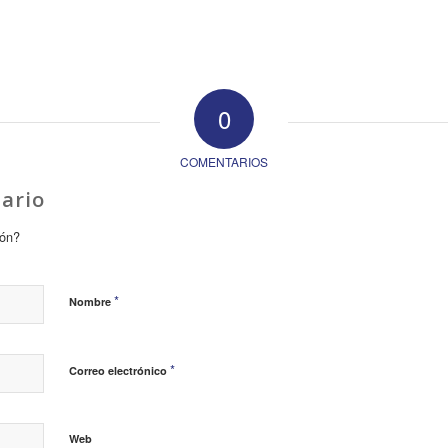
0
COMENTARIOS
ario
ión?
*
Nombre
*
Correo electrónico
Web