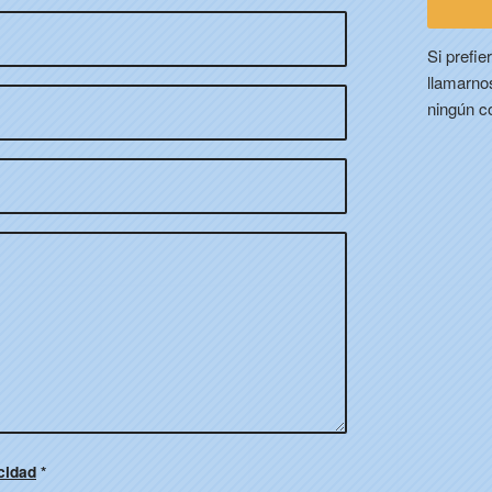
Si prefi
llamarno
ningún c
acidad
*