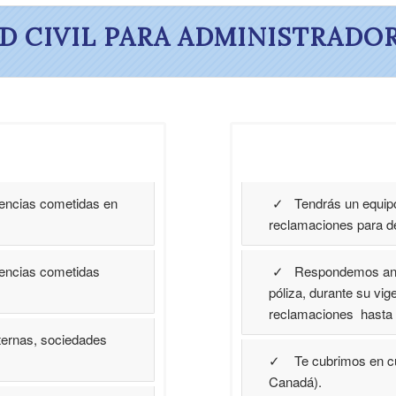
D CIVIL PARA ADMINISTRADOR
igencias cometidas en
✓ Tendrás un equipo 
reclamaciones para def
igencias cometidas
✓ Respondemos ante s
póliza, durante su vi
reclamaciones hasta 
ternas, sociedades
✓ Te cubrimos en cu
Canadá).