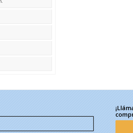
n.
¡Llám
compr