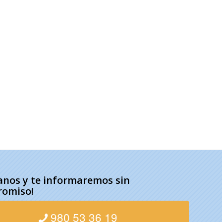
anos y te informaremos sin
omiso!
980 53 36 19